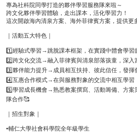
專為社科院同學打造的夥伴學習服務隊來啦～
跨文化夥伴學習體驗，走出課本，活化學習力！
這次開啟海內清泉方案、海外菲律賓方案，提供更
｜活動五大特色｜
1️⃣經驗式學習→跳脫課本框架，在實踐中體會學習
2️⃣跨文化交流→融入菲律賓與清泉部落孩童，深入
3️⃣夥伴能力提升→成員相互扶持、彼此信任，發揮
4️⃣互惠合作模式→在與服務對象的交流中相互學習，
5️⃣學習成長機會→熟悉教案撰寫、活動籌備、方
隊合作🥰
｜招生對象｜
•輔仁大學社會科學院全年級學生