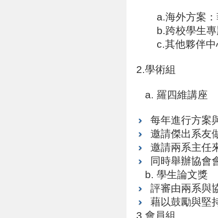
a.海外方案：
b.跨校學生專
c.其他夥伴中
2.學術組
a. 羅四維講座
每年進行方案
邀請傑出系友
邀請兩系主任
同時舉辦協會
b. 學生論文獎
評審由兩系與
藉以鼓勵與堅
3.會員組