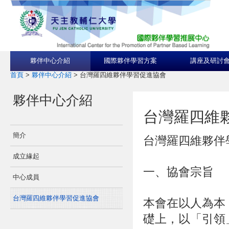
夥伴中心介紹
國際夥伴學習方案
講座及研討
首頁
>
夥伴中心介紹
>
台灣羅四維夥伴學習促進協會
夥伴中心介紹
台灣羅四維
簡介
台灣羅四維夥伴
成立緣起
一、協會宗旨
中心成員
台灣羅四維夥伴學習促進協會
本會在以人為本
礎上，以「引領