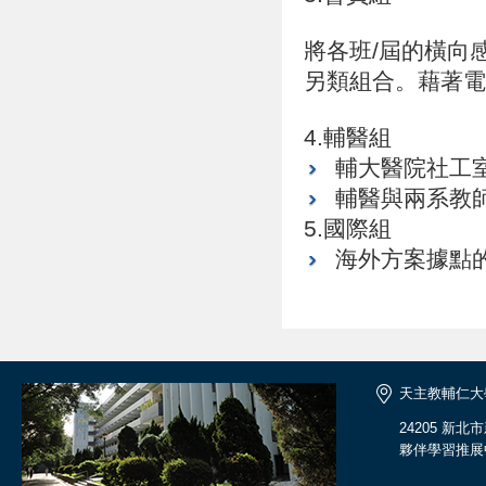
將各班/屆的橫向
另類組合。藉著電
4.輔醫組
輔大醫院社工
輔醫與兩系教
5.國際組
海外方案據點
天主教輔仁大
24205 新
夥伴學習推展