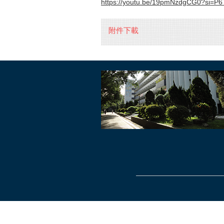
https://youtu.be/19pmNzdgCG0?si=
附件下載