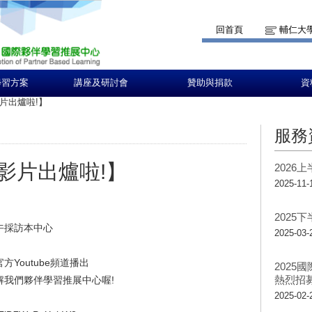
回首頁
輔仁大
學習方案
講座及研討會
贊助與捐款
資
片出爐啦!】
服務
影片出爐啦!】
2026
2025-11-
2025
下午採訪本中心
2025-03-
Youtube頻道播出
202
熱烈招
我們夥伴學習推展中心喔!
2025-02-