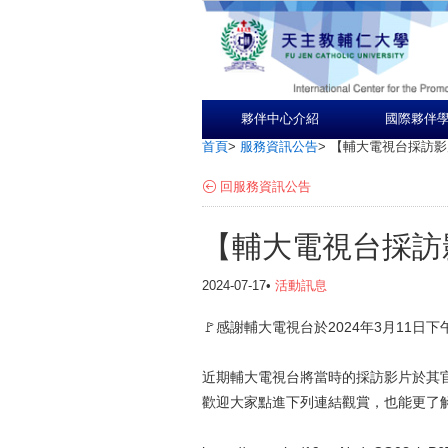
夥伴中心介紹
國際夥伴
首頁
>
服務資訊公告
>
【輔大電視台採訪影
回服務資訊公告
【輔大電視台採訪
2024-07-17•
活動訊息
🚩感謝輔大電視台於2024年3月11日
近期輔大電視台將當時的採訪影片於其官方
歡迎大家點進下列連結觀賞，也能更了解