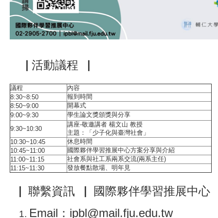
▕ 活動議程
▕
議程
內容
報到時間
8:30~8:50
開幕式
8:50~9:00
學生論文獎頒獎與分享
9:00~9:30
講座-敬邀講者 楊文山 教授
9:30~10:30
主題：「少子化與臺灣社會」
休息時間
10:30~10:45
國際夥伴學習推展中心方案分享與介紹
10:45~11:00
社會系與社工系兩系交流(兩系主任)
11:00~11:15
發放餐點散場、明年見
11:15~11:30
▕
聯繫資訊
▕
國際夥伴學習推展中心
Email：ipbl@mail.fju.edu.tw