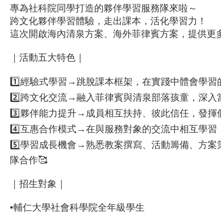
專為社科院同學打造的夥伴學習服務隊來啦～
跨文化夥伴學習體驗，走出課本，活化學習力！
這次開啟海內清泉方案、海外菲律賓方案，提供更
｜活動五大特色｜
1️⃣經驗式學習→跳脫課本框架，在實踐中體會學習
2️⃣跨文化交流→融入菲律賓與清泉部落孩童，深入
3️⃣夥伴能力提升→成員相互扶持、彼此信任，發揮
4️⃣互惠合作模式→在與服務對象的交流中相互學習，
5️⃣學習成長機會→熟悉教案撰寫、活動籌備、方
隊合作🥰
｜招生對象｜
•輔仁大學社會科學院全年級學生