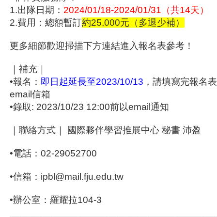
1.出隊日期：
2024/01/18-2024/01/31（共14天）
2.費用：總額暫訂
約25,000元（多退少補）
更多細節歡迎掃描下方連結進入報名表參考！
｜補充｜
•報名：
即日起延長至2023/10/13
，請填寫完報名表
email信箱
•錄取: 2023/10/23 12:00前以email通知
｜聯絡方式｜ 國際夥伴學習推展中心 秘書 沛盈
•電話：02-29052700
•信箱：ipbl@mail.fju.edu.tw
•辦公室：羅耀拉104-3