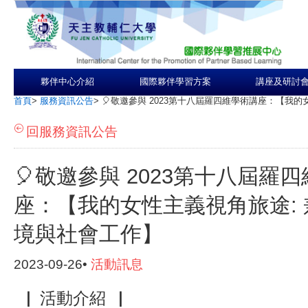
夥伴中心介紹
國際夥伴學習方案
講座及研討
首頁
>
服務資訊公告
>
🎈敬邀參與 2023第十八屆羅四維學術講座：【我
回服務資訊公告
🎈敬邀參與 2023第十八屆羅
座：【我的女性主義視角旅途:
境與社會工作】
2023-09-26•
活動訊息
▕ 活動介紹▕