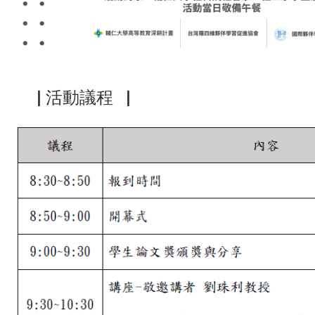
▕ 活動議程
▕