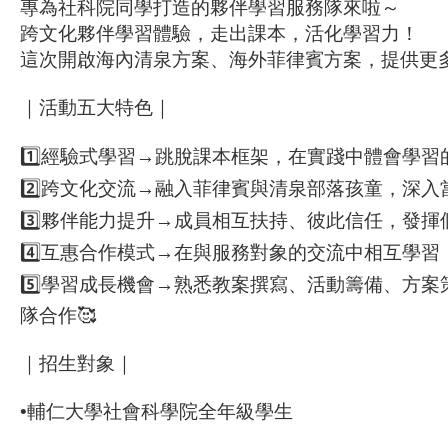
專為社科院同學打造的夥伴學習服務隊來啦～
跨文化夥伴學習體驗，走出課本，活化學習力！
這次開啟海內清泉方案、海外菲律賓方案，提供更
｜活動五大特色｜
1️⃣經驗式學習→跳脫課本框架，在實踐中體會學習
2️⃣跨文化交流→融入菲律賓與清泉部落孩童，深入
3️⃣夥伴能力提升→成員相互扶持、彼此信任，發揮
4️⃣互惠合作模式→在與服務對象的交流中相互學習，
5️⃣學習成長機會→熟悉教案撰寫、活動籌備、方
隊合作🥰
｜招生對象｜
•輔仁大學社會科學院全年級學生