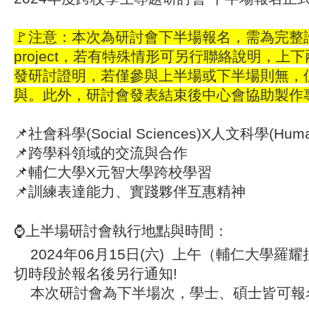
🚩注意：本次為研討會下半場報名，需為完整
project，若有特殊情形可另行聯絡說明，上
發研討證明，若僅參與上半場或下半場則無，
與。此外，研討會發表結束後中心會協助製作
📌
社會科學(Social Sciences)X人文科學(Human
📌
跨學科領域的交流與合作
📌
輔仁大學X元智大學跨校學習
📌
訓練表達能力、實踐夥伴互惠精神
⌚上半場
研討會執行地點與時間：
2024年06月15日(六) 上午（輔仁大學羅耀
切時段於報名後另行通知!
本次研討會為下半場次，學士、碩士皆可報名