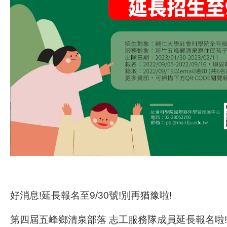
好消息!延長報名至9/30號!別再猶豫啦!
第四屆五峰鄉清泉部落 志工服務隊成員延長報名啦!!