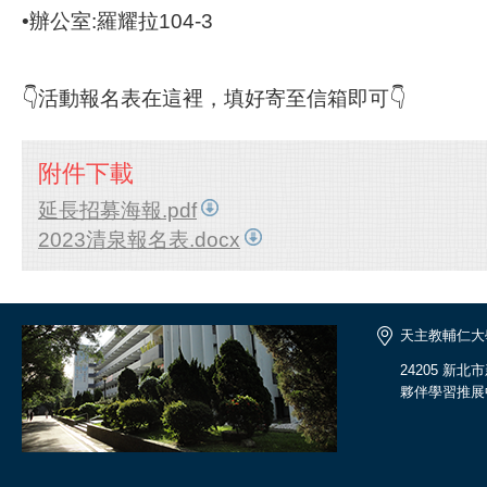
•辦公室:羅耀拉104-3
👇活動報名表在這裡，填好寄至信箱即可👇
附件下載
延長招募海報.pdf
2023清泉報名表.docx
天主教輔仁大
24205 新
夥伴學習推展