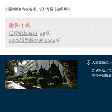
👇活動報名表在這裡，填好寄至信箱即可👇
附件下載
延長招募海報.pdf
2023清泉報名表.docx
天主教輔仁大
24205 新
夥伴學習推展