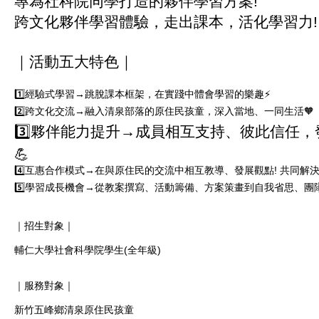
專為社科院同學打造的夥伴學習方案!
跨文化夥伴學習體驗，走出課本，活化學習力!
｜活動五大特色｜
1️⃣經驗式學習→跳脫課本框架，在實踐中體會學習的樂趣⚡
2️⃣跨文化交流→融入清泉部落的原住民孩童，深入當地、一同生活🧡
3️⃣夥伴能力提升→成員相互支持、彼此信任，
💪
4️⃣互惠合作模式→在與原住民的交流中相互教導、發展觀點! 共同解決問題
5️⃣學習成長機會→從教案撰寫、活動籌備、方案策畫到自我省思、團隊
｜招生對象｜

輔仁大學社會科學院學生(全年級)

｜服務對象｜

新竹五峰鄉清泉原住民孩童 