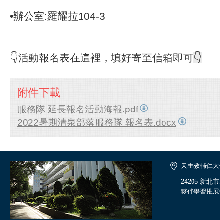
•辦公室:羅耀拉104-3
👇活動報名表在這裡，填好寄至信箱即可
👇
附件下載
服務隊 延長報名活動海報.pdf
2022暑期清泉部落服務隊 報名表.docx
天主教輔仁大
24205 新
夥伴學習推展