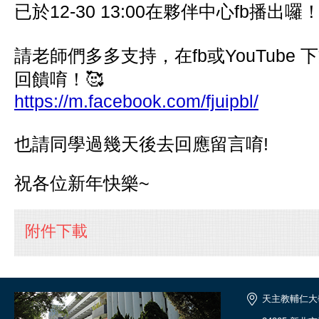
已於12-30 13:00在夥伴中心fb播出囉
請老師們多多支持，在fb或YouTube
回饋唷！🥰
https://m.facebook.com/fjuipbl/
也請同學過幾天後去回應留言唷!
祝各位新年快樂~
附件下載
天主教輔仁大