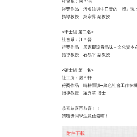
社會系：何＊涵
得獎作品：污名語境中口音的「體」現
指導教授：吳宗昇 副教授
<學士組 第二名>
社會系：江＊晉
得獎作品：居家擺設看品味－文化資本
指導教授：石易平 副教授
<碩士組 第一名>
社工所：屠＊軒
得獎作品：晴耕雨讀─綠色社會工作在
指導教授：羅秀華 博士
恭喜恭喜再恭喜！！
請獲獎同學注意信箱唷！
附件下載