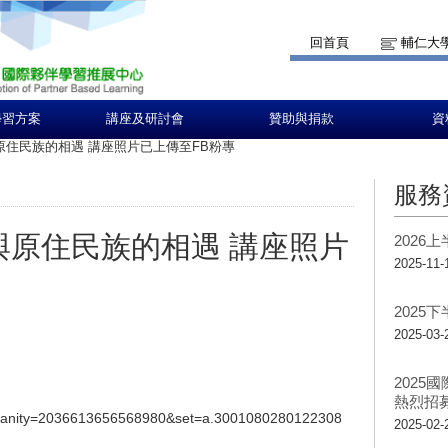
回首頁
輔仁大
學習方案
講座及研討會
贊助與捐款
資
-與原住民族的相遇 講座照片已上傳至FB粉專
服務
空-與原住民族的相遇 講座照片
2026
2025-11-
2025
2025-03-
202
熱烈招
t?vanity=2036613656568980&set=a.3001080280122308
2025-02-